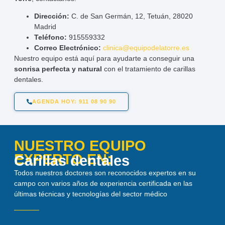
Dirección:
C. de San Germán, 12, Tetuán, 28020
Madrid
Teléfono:
915559332
Correo Electrónico:
clinica@equipodelatorre.es
Nuestro equipo está aquí para ayudarte a conseguir una
sonrisa perfecta y natural
con el tratamiento de carillas
dentales.
AGENDA HOY: 911 08 90 90
NUESTRO EQUIPO
EXPERTO EN:
Carillas dentales
Todos nuestros doctores son reconocidos expertos en su
campo con varios años de experiencia certificada en las
últimas técnicas y tecnologías del sector médico