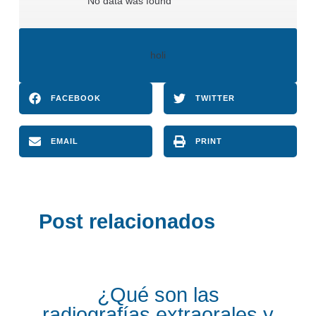
No data was found
holi
FACEBOOK
TWITTER
EMAIL
PRINT
Post relacionados
¿Qué son las
radiografías extraorales y