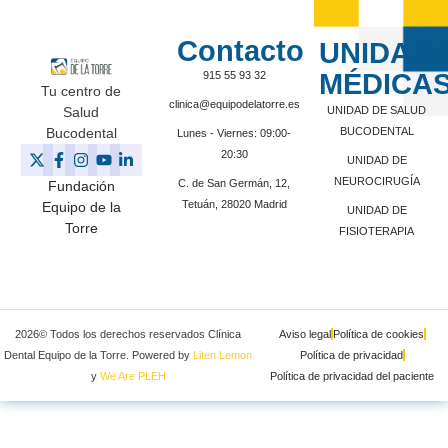
Contacto
UNIDAD
MÉDICA
915 55 93 32
Tu centro de
clinica@equipodelatorre.es
Salud
UNIDAD DE SALUD
Bucodental
BUCODENTAL
Lunes - Viernes: 09:00-
20:30
UNIDAD DE
NEUROCIRUGÍA
C. de San Germán, 12,
Fundación
Tetuán, 28020 Madrid
Equipo de la
UNIDAD DE
Torre
FISIOTERAPIA
2026© Todos los derechos reservados Clínica
Aviso legal
Política de cookies
Dental Equipo de la Torre. Powered by
Liten Lemon
Política de privacidad
y
We Are PLEH
Política de privacidad del paciente