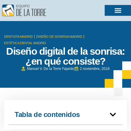
|
|
DENTISTA MADRID
DISEÑO DE SONRISA MADRID
ESTÉTICA DENTAL MADRID
Diseño digital de la sonrisa:
¿en qué consiste?
Manuel V. De la Torre Fajardo
2 noviembre, 2018
Tabla de contenidos