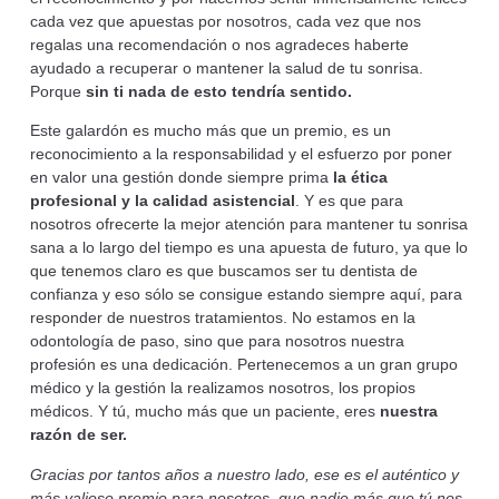
cada vez que apuestas por nosotros, cada vez que nos
regalas una recomendación o nos agradeces haberte
ayudado a recuperar o mantener la salud de tu sonrisa.
Porque
sin ti nada de esto tendr
ía sentido.
Este galardón es mucho más que un premio, es un
reconocimiento a la responsabilidad y el esfuerzo por poner
en valor una gestión donde siempre prima
la
ética
profesional y la calidad asistencial
. Y es que para
nosotros ofrecerte la mejor atención para mantener tu sonrisa
sana a lo largo del tiempo es una apuesta de futuro, ya que lo
que tenemos claro es que buscamos ser tu dentista de
confianza y eso sólo se consigue estando siempre aquí, para
responder de nuestros tratamientos. No estamos en la
odontología de paso, sino que para nosotros nuestra
profesión es una dedicación. Pertenecemos a un gran grupo
médico y la gestión la realizamos nosotros, los propios
médicos. Y tú, mucho más que un paciente, eres
nuestra
raz
ón de ser.
Gracias por tantos a
ños a nuestro lado, ese es el aut
éntico y
m
ás valioso premio para nosotros, que nadie m
ás que t
ú nos