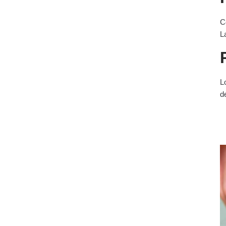
C
L
L
d