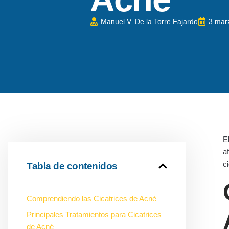
Manuel V. De la Torre Fajardo
3 mar
E
a
c
Tabla de contenidos
Comprendiendo las Cicatrices de Acné
Principales Tratamientos para Cicatrices
de Acné