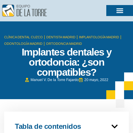
|
|
|
CLÍNICA DENTAL CUZCO
DENTISTA MADRID
IMPLANTOLOGÍA MADRID
|
ODONTOLOGÍA MADRID
ORTODONCIA MADRID
Implantes dentales y
ortodoncia: ¿son
compatibles?
Manuel V. De la Torre Fajardo
20 mayo, 2022
Tabla de contenidos