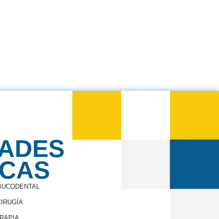
DADES
ICAS
 BUCODENTAL
IRUGÍA
ERAPIA