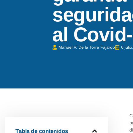
segurida
al Covid
Manuel V. De la Torre Fajardo
6 juli
C
p
d
Tabla de contenidos