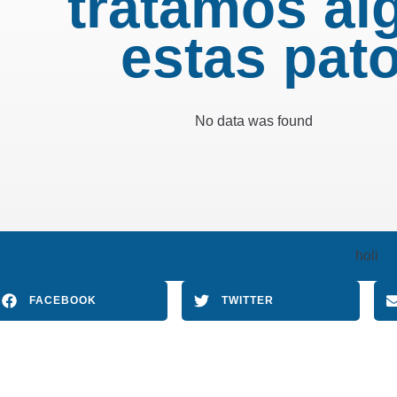
tratamos al
estas pat
No data was found
holi
FACEBOOK
TWITTER