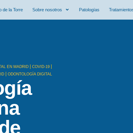
o de la Torre
Sobre nosotros
Patologías
Tratamiento
|
|
TAL EN MADRID
COVID-19
|
ID
ODONTOLOGÍA DIGITAL
ogía
una
 de