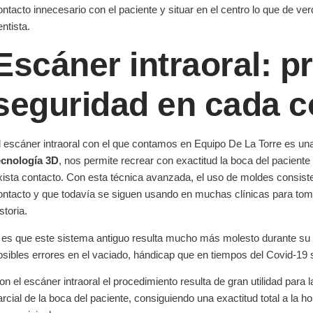
ontacto innecesario con el paciente y situar en el centro lo que de verd
entista.
Escáner intraoral: p
seguridad en cada c
l escáner intraoral con el que contamos en Equipo De La Torre es u
ecnología 3D
, nos permite recrear con exactitud la boca del paciente 
xista contacto. Con esta técnica avanzada, el uso de moldes consisten
ontacto y que todavía se siguen usando en muchas clínicas para toma
istoria.
 es que este sistema antiguo resulta mucho más molesto durante su a
osibles errores en el vaciado, hándicap que en tiempos del Covid-19 s
on el escáner intraoral el procedimiento resulta de gran utilidad para 
arcial de la boca del paciente, consiguiendo una exactitud total a la h