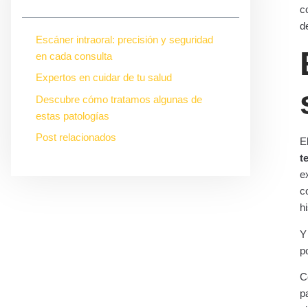
c
d
Escáner intraoral: precisión y seguridad
en cada consulta
Expertos en cuidar de tu salud
Descubre cómo tratamos algunas de
estas patologías
Post relacionados
E
t
e
c
h
Y
p
C
p