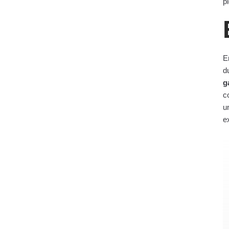
pi
E
d
g
c
u
e