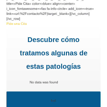
title=»Pide Cita» color=»blue» align=»center»
i_icon_fontawesome=»fas fa-info-circle» add_icon=»true»
link=»url:%2Fcontacto%2F|target:_blank»][/vc_column]
[/vc_row]
Pide una Cita
Descubre cómo
tratamos algunas de
estas patologías
No data was found
holi