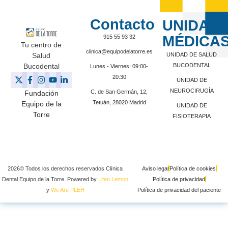
Contacto
UNIDAD
MÉDICA
915 55 93 32
Tu centro de
clinica@equipodelatorre.es
Salud
UNIDAD DE SALUD
Bucodental
BUCODENTAL
Lunes - Viernes: 09:00-
20:30
UNIDAD DE
NEUROCIRUGÍA
C. de San Germán, 12,
Fundación
Tetuán, 28020 Madrid
Equipo de la
UNIDAD DE
Torre
FISIOTERAPIA
2026© Todos los derechos reservados Clínica
Aviso legal
Política de cookies
Dental Equipo de la Torre. Powered by
Liten Lemon
Política de privacidad
y
We Are PLEH
Política de privacidad del paciente