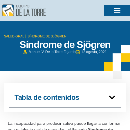
|
SALUD ORAL
SÍNDROME DE SJÖGREN
Síndrome de Sjögren
Manuel V. De la Torre Fajardo
12 agosto, 2021
Tabla de contenidos
La incapacidad para producir saliva puede llegar a conformar
una patología oral de gravedad: el llamado
Síndrome de