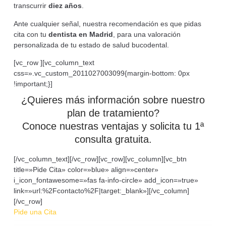
transcurrir
diez años
.
Ante cualquier señal, nuestra recomendación es que pidas
cita con tu
dentista en Madrid
, para una valoración
personalizada de tu estado de salud bucodental.
[vc_row ][vc_column_text
css=».vc_custom_2011027003099{margin-bottom: 0px
!important;}]
¿Quieres más información sobre nuestro
plan de tratamiento?
Conoce nuestras ventajas y solicita tu 1ª
consulta gratuita.
[/vc_column_text][/vc_row][vc_row][vc_column][vc_btn
title=»Pide Cita» color=»blue» align=»center»
i_icon_fontawesome=»fas fa-info-circle» add_icon=»true»
link=»url:%2Fcontacto%2F|target:_blank»][/vc_column]
[/vc_row]
Pide una Cita