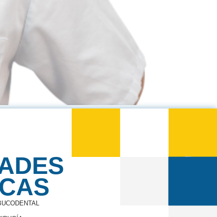
DADES
ICAS
 BUCODENTAL