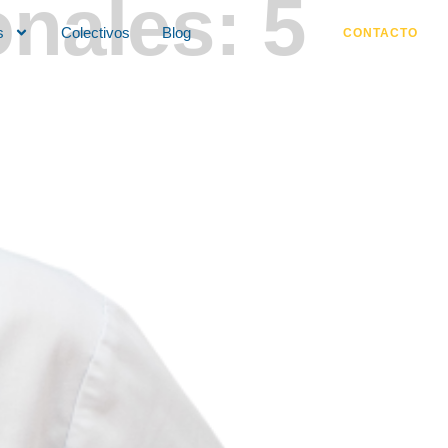
onales:
5
s
Colectivos
Blog
CONTACTO