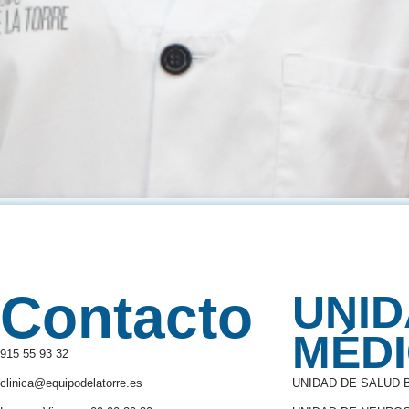
Contacto
UNI
MÉD
915 55 93 32
clinica@equipodelatorre.es
UNIDAD DE SALUD