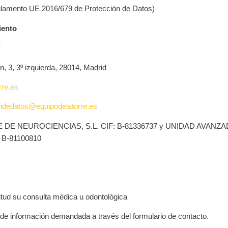
glamento UE 2016/679 de Protección de Datos)
iento
*
n, 3, 3º izquierda, 28014, Madrid
rre.es
ndedatos@equipodelatorre.es
ETE DE NEUROCIENCIAS, S.L. CIF: B-81336737 y UNIDAD AVANZ
 B-81100810
itud su consulta médica u odontológica
d de información demandada a través del formulario de contacto.