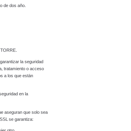
mo de dos año.
LA TORRE.
arantizar la seguridad
a, tratamiento o acceso
os a los que están
seguridad en la
que aseguran que solo sea
o SSL se garantiza:
ier otro.