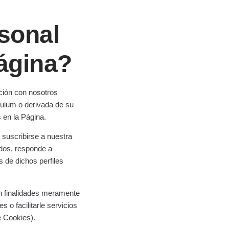
sonal
ágina?
cción con nosotros
culum o derivada de su
s en la Página.
 suscribirse a nuestra
ados, responde a
s de dichos perfiles
on finalidades meramente
 o facilitarle servicios
e Cookies).