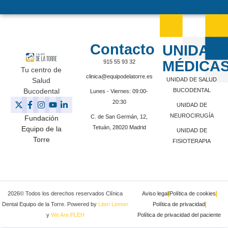
Contacto
UNIDAD
MÉDICA
915 55 93 32
Tu centro de
clinica@equipodelatorre.es
Salud
UNIDAD DE SALUD
Bucodental
BUCODENTAL
Lunes - Viernes: 09:00-
20:30
UNIDAD DE
NEUROCIRUGÍA
C. de San Germán, 12,
Fundación
Tetuán, 28020 Madrid
Equipo de la
UNIDAD DE
Torre
FISIOTERAPIA
2026© Todos los derechos reservados Clínica
Aviso legal
Política de cookies
Dental Equipo de la Torre. Powered by
Liten Lemon
Política de privacidad
y
We Are PLEH
Política de privacidad del paciente