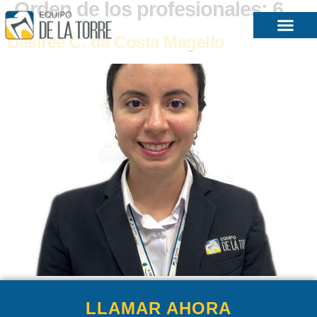
Orden de los profesionales:
6
Desireé C. da Costa Magello
LLAMAR AHORA