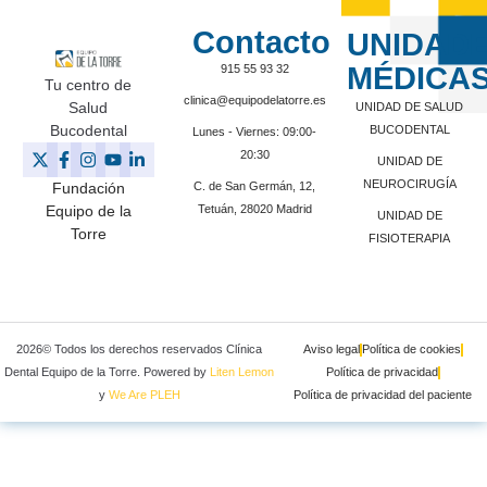
Contacto
UNIDAD
MÉDICA
915 55 93 32
Tu centro de
clinica@equipodelatorre.es
Salud
UNIDAD DE SALUD
Bucodental
BUCODENTAL
Lunes - Viernes: 09:00-
20:30
UNIDAD DE
NEUROCIRUGÍA
C. de San Germán, 12,
Fundación
Tetuán, 28020 Madrid
Equipo de la
UNIDAD DE
Torre
FISIOTERAPIA
2026© Todos los derechos reservados Clínica
Aviso legal
Política de cookies
Dental Equipo de la Torre. Powered by
Liten Lemon
Política de privacidad
y
We Are PLEH
Política de privacidad del paciente