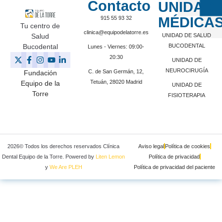
Contacto
UNIDAD
MÉDICA
915 55 93 32
Tu centro de
clinica@equipodelatorre.es
Salud
UNIDAD DE SALUD
Bucodental
BUCODENTAL
Lunes - Viernes: 09:00-
20:30
UNIDAD DE
NEUROCIRUGÍA
C. de San Germán, 12,
Fundación
Tetuán, 28020 Madrid
Equipo de la
UNIDAD DE
Torre
FISIOTERAPIA
2026© Todos los derechos reservados Clínica
Aviso legal
Política de cookies
Dental Equipo de la Torre. Powered by
Liten Lemon
Política de privacidad
y
We Are PLEH
Política de privacidad del paciente