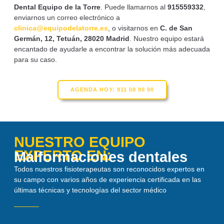
Dental Equipo de la Torre
. Puede llamarnos al
915559332
,
enviarnos un correo electrónico a
clinica@equipodelatorre.es
, o visitarnos en
C. de San
Germán, 12, Tetuán, 28020 Madrid
. Nuestro equipo estará
encantado de ayudarle a encontrar la solución más adecuada
para su caso.
AGENDA HOY: 911 08 90 90
NUESTRO EQUIPO
EXPERTO EN:
Malformaciones dentales
Todos nuestros fisioterapeutas son reconocidos expertos en
su campo con varios años de experiencia certificada en las
últimas técnicas y tecnologías del sector médico