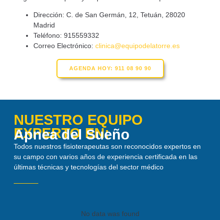
Dirección: C. de San Germán, 12, Tetuán, 28020
Madrid
Teléfono: 915559332
Correo Electrónico:
clinica@equipodelatorre.es
AGENDA HOY: 911 08 90 90
NUESTRO EQUIPO
EXPERTO EN:
Apnea del Sueño
Todos nuestros fisioterapeutas son reconocidos expertos en
su campo con varios años de experiencia certificada en las
últimas técnicas y tecnologías del sector médico
No data was found