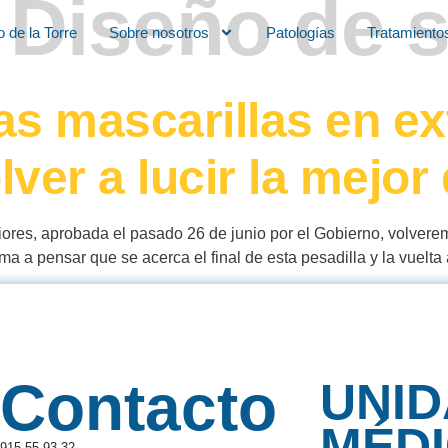
:
Diseño de s
o de la Torre
Sobre nosotros
Patologías
Tratamiento
las mascarillas en ex
er a lucir la mejor 
eriores, aprobada el pasado 26 de junio por el Gobierno, volvere
ima a pensar que se acerca el final de esta pesadilla y la vuelt
Contacto
UNI
MÉD
915 55 93 32