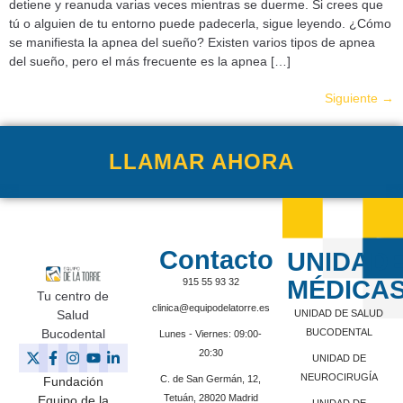
detiene y reanuda varias veces mientras se duerme. Si crees que
tú o alguien de tu entorno puede padecerla, sigue leyendo. ¿Cómo
se manifiesta la apnea del sueño? Existen varios tipos de apnea
del sueño, pero el más frecuente es la apnea […]
Siguiente
→
LLAMAR AHORA
Contacto
UNIDAD
MÉDICA
915 55 93 32
Tu centro de
clinica@equipodelatorre.es
Salud
UNIDAD DE SALUD
Bucodental
BUCODENTAL
Lunes - Viernes: 09:00-
20:30
UNIDAD DE
NEUROCIRUGÍA
C. de San Germán, 12,
Fundación
Tetuán, 28020 Madrid
Equipo de la